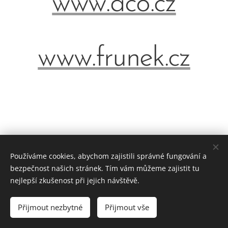
www.aco.cz
www.frunek.cz
Používáme cookies, abychom zajistili správné fungování a
bezpečnost našich stránek. Tím vám můžeme zajistit tu
nejlepší zkušenost při jejich návštěvě.
© 2023 Invent Servis, s.r.o.
Přijmout nezbytné
Přijmout vše
Vytvořeno službou
Webnode
Cookies